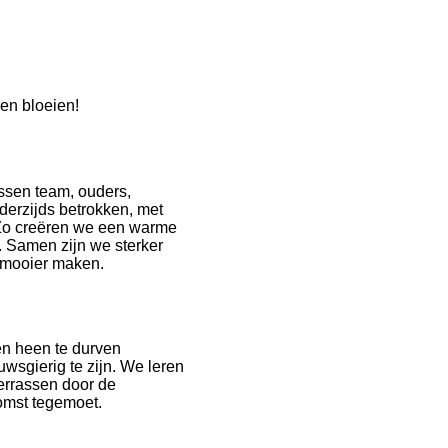
 en bloeien!
ssen team, ouders,
ederzijds betrokken, met
. Zo creëren we een warme
 Samen zijn we sterker
 mooier maken.
en heen te durven
sgierig te zijn. We leren
errassen door de
omst tegemoet.