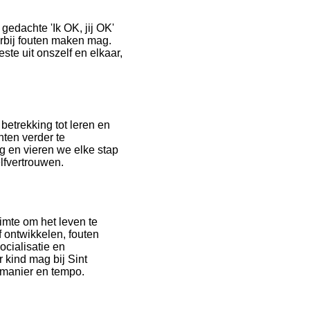
 gedachte 'Ik OK, jij OK'
aarbij fouten maken mag.
ste uit onszelf en elkaar,
etrekking tot leren en
ten verder te
g en vieren we elke stap
elfvertrouwen.
imte om het leven te
f ontwikkelen, fouten
ocialisatie en
 kind mag bij Sint
n manier en tempo.